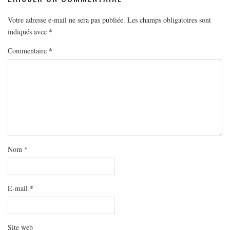
MODE
BEAUTÉ
Votre adresse e-mail ne sera pas publiée.
Les champs obligatoires sont
indiqués avec
*
DIVERSES BOX
Commentaire
*
DIY
LIFESTYLE
ME CONTACTER
A PROPOS
PARUTIONS ET PARTENARIATS
Nom
*
E-mail
*
Site web