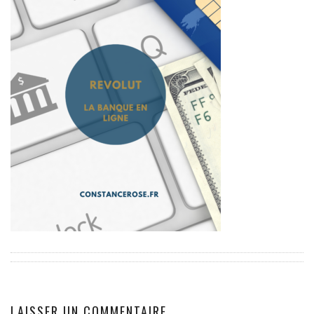
EUROPE
ESPAGNE
FRANCE
GRÈCE
HONGRIE
ITALIE
PAYS BAS
RÉPUBLIQUE TCHÈQUE
OCÉANIE
AUSTRALIE
ARTICLES PRATIQUES
YOGA
MON PROGRAMME DE YOGA EN LIGNE
AUTRES CATÉGORIES
LAISSER UN COMMENTAIRE