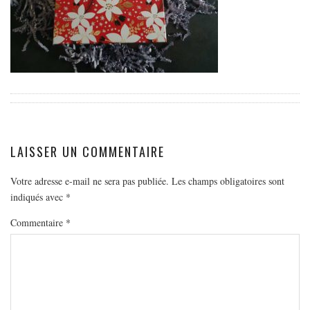
EUROPE
ESPAGNE
FRANCE
GRÈCE
HONGRIE
ITALIE
PAYS BAS
LAISSER UN COMMENTAIRE
RÉPUBLIQUE TCHÈQUE
Votre adresse e-mail ne sera pas publiée.
Les champs obligatoires sont
OCÉANIE
indiqués avec
*
AUSTRALIE
Commentaire
*
ARTICLES PRATIQUES
YOGA
MON PROGRAMME DE YOGA EN LIGNE
AUTRES CATÉGORIES