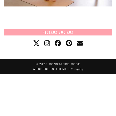
RÉSEAUX SOCIAUX
© 2026
CONSTANCE ROSE
WORDPRESS THEME BY
pipdig