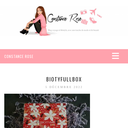
CONSTANCE ROSE
ACCUEIL
VOYAGES
BIOTYFULLBOX
AFRIQUE
5 DÉCEMBRE 2022
EGYPTE
SEYCHELLES
AMÉRIQUE
MEXIQUE