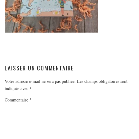
EUROPE
ESPAGNE
FRANCE
GRÈCE
HONGRIE
ITALIE
PAYS BAS
LAISSER UN COMMENTAIRE
RÉPUBLIQUE TCHÈQUE
Votre adresse e-mail ne sera pas publiée.
Les champs obligatoires sont
OCÉANIE
indiqués avec
*
AUSTRALIE
Commentaire
*
ARTICLES PRATIQUES
YOGA
MON PROGRAMME DE YOGA EN LIGNE
AUTRES CATÉGORIES