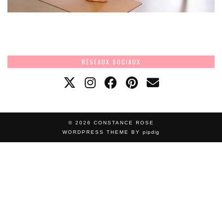
RÉSEAUX SOCIAUX
© 2026
CONSTANCE ROSE
WORDPRESS THEME BY
pipdig