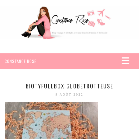
CONSTANCE ROSE
ACCUEIL
VOYAGES
BIOTYFULLBOX GLOBETROTTEUSE
AFRIQUE
9 AOÛT 2022
EGYPTE
SEYCHELLES
AMÉRIQUE
MEXIQUE