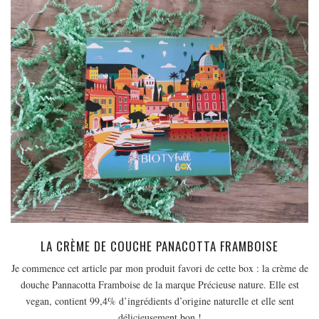
EUROPE
ESPAGNE
FRANCE
GRÈCE
HONGRIE
ITALIE
PAYS BAS
RÉPUBLIQUE TCHÈQUE
OCÉANIE
AUSTRALIE
ARTICLES PRATIQUES
LA CRÈME DE COUCHE PANACOTTA FRAMBOISE
YOGA
Je commence cet article par mon produit favori de cette box : la crème de
MON PROGRAMME DE YOGA EN LIGNE
douche Pannacotta Framboise de la marque Précieuse nature. Elle est
AUTRES CATÉGORIES
vegan, contient 99,4% d’ingrédients d’origine naturelle et elle sent
délicieusement bon !