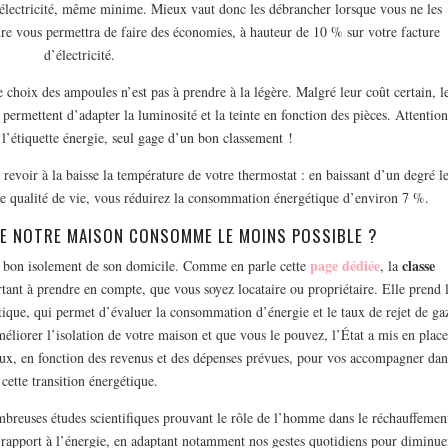
’électricité, même minime. Mieux vaut donc les débrancher lorsque vous ne les
sure vous permettra de faire des économies, à hauteur de 10 % sur votre facture
d’électricité.
e choix des ampoules n’est pas à prendre à la légère. Malgré leur coût certain, l
ermettent d’adapter la luminosité et la teinte en fonction des pièces. Attention
r l’étiquette énergie, seul gage d’un bon classement !
e revoir à la baisse la température de votre thermostat : en baissant d’un degré l
tre qualité de vie, vous réduirez la consommation énergétique d’environ 7 %.
UE NOTRE MAISON CONSOMME LE MOINS POSSIBLE ?
page dédiée
classe
au bon isolement de son domicile. Comme en parle cette
, la
tant à prendre en compte, que vous soyez locataire ou propriétaire. Elle prend 
que, qui permet d’évaluer la consommation d’énergie et le taux de rejet de ga
méliorer l’isolation de votre maison et que vous le pouvez, l’État a mis en plac
ux, en fonction des revenus et des dépenses prévues, pour vos accompagner dan
cette transition énergétique.
mbreuses études scientifiques prouvant le rôle de l’homme dans le réchauffemen
e rapport à l’énergie, en adaptant notamment nos gestes quotidiens pour diminue