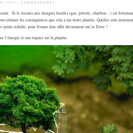
AI 2022
/
COMMENTAIRES
à cœur. Si le recours aux énergies fossiles (gaz, pétrole, charbon…) est fortemen
sous-estimer les conséquences que cela a sur notre planète. Quelles sont justemen
e petite échelle, pour freiner leur effet dévastateur sur la Terre ?
sur l’énergie et son impact sur la planète.