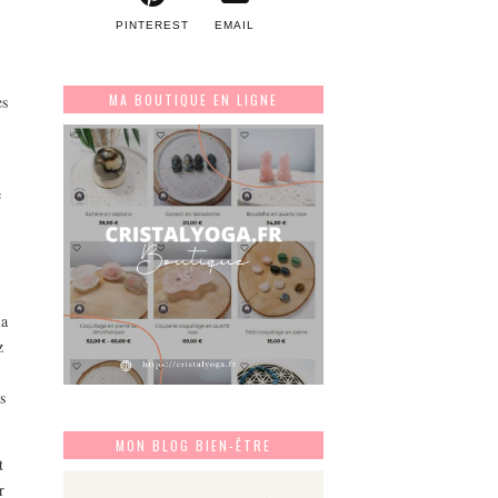
PINTEREST
EMAIL
MA BOUTIQUE EN LIGNE
es
e
la
z
e
s
MON BLOG BIEN-ÊTRE
t
r