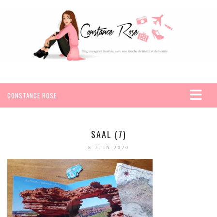
CONSTANCE ROSE
ACCUEIL
VOYAGES
SAAL (7)
AFRIQUE
8 JUIN 2020
EGYPTE
SEYCHELLES
AMÉRIQUE
MEXIQUE