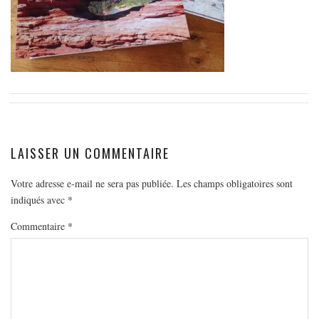
EUROPE
ESPAGNE
FRANCE
GRÈCE
HONGRIE
ITALIE
PAYS BAS
LAISSER UN COMMENTAIRE
RÉPUBLIQUE TCHÈQUE
Votre adresse e-mail ne sera pas publiée.
Les champs obligatoires sont
OCÉANIE
indiqués avec
*
AUSTRALIE
Commentaire
*
ARTICLES PRATIQUES
YOGA
MON PROGRAMME DE YOGA EN LIGNE
AUTRES CATÉGORIES