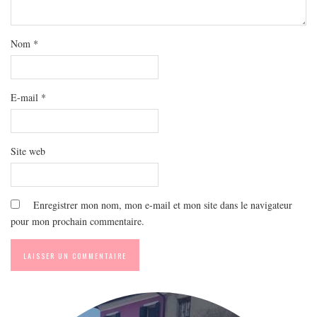
MODE
BEAUTÉ
Nom
*
DIVERSES BOX
DIY
LIFESTYLE
E-mail
*
ME CONTACTER
A PROPOS
Site web
PARUTIONS ET PARTENARIATS
Enregistrer mon nom, mon e-mail et mon site dans le navigateur
pour mon prochain commentaire.