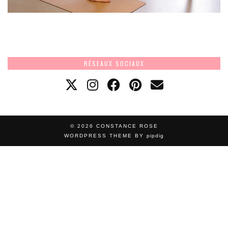
RÉSEAUX SOCIAUX
© 2026
CONSTANCE ROSE
WORDPRESS THEME BY
pipdig