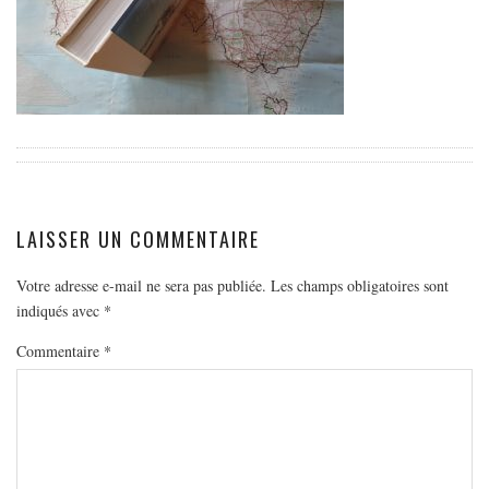
EUROPE
ESPAGNE
FRANCE
GRÈCE
HONGRIE
ITALIE
PAYS BAS
LAISSER UN COMMENTAIRE
RÉPUBLIQUE TCHÈQUE
Votre adresse e-mail ne sera pas publiée.
Les champs obligatoires sont
OCÉANIE
indiqués avec
*
AUSTRALIE
Commentaire
*
ARTICLES PRATIQUES
YOGA
MON PROGRAMME DE YOGA EN LIGNE
AUTRES CATÉGORIES