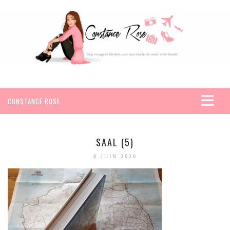
CONSTANCE ROSE
ACCUEIL
VOYAGES
SAAL (5)
AFRIQUE
8 JUIN 2020
EGYPTE
SEYCHELLES
AMÉRIQUE
MEXIQUE