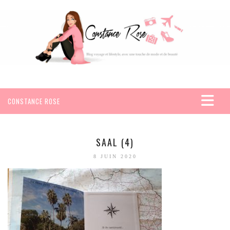
CONSTANCE ROSE
ACCUEIL
VOYAGES
SAAL (4)
AFRIQUE
8 JUIN 2020
EGYPTE
SEYCHELLES
AMÉRIQUE
MEXIQUE