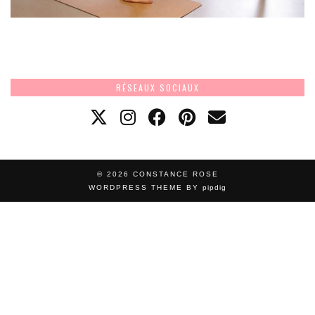
RÉSEAUX SOCIAUX
© 2026
CONSTANCE ROSE
WORDPRESS THEME BY
pipdig