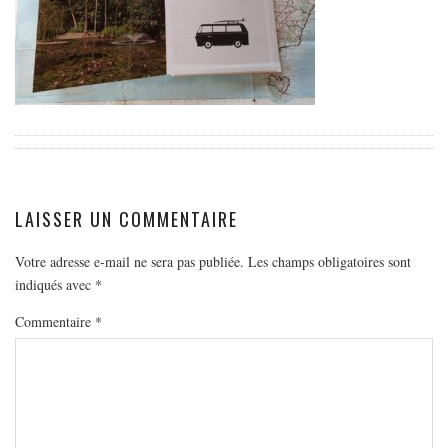
EUROPE
ESPAGNE
FRANCE
GRÈCE
HONGRIE
ITALIE
PAYS BAS
LAISSER UN COMMENTAIRE
RÉPUBLIQUE TCHÈQUE
Votre adresse e-mail ne sera pas publiée.
Les champs obligatoires sont
OCÉANIE
indiqués avec
*
AUSTRALIE
Commentaire
*
ARTICLES PRATIQUES
YOGA
MON PROGRAMME DE YOGA EN LIGNE
AUTRES CATÉGORIES