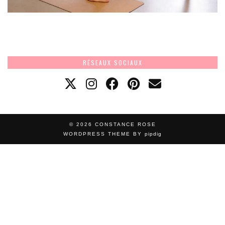
RÉSEAUX SOCIAUX
© 2026
CONSTANCE ROSE
WORDPRESS THEME BY
pipdig