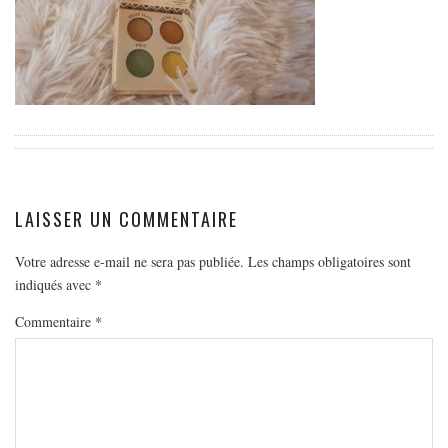
EUROPE
ESPAGNE
FRANCE
GRÈCE
HONGRIE
ITALIE
PAYS BAS
LAISSER UN COMMENTAIRE
RÉPUBLIQUE TCHÈQUE
Votre adresse e-mail ne sera pas publiée.
Les champs obligatoires sont
OCÉANIE
indiqués avec
*
AUSTRALIE
Commentaire
*
ARTICLES PRATIQUES
YOGA
MON PROGRAMME DE YOGA EN LIGNE
AUTRES CATÉGORIES