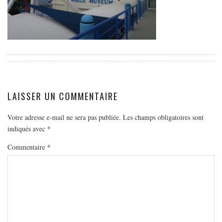
EUROPE
ESPAGNE
FRANCE
GRÈCE
HONGRIE
ITALIE
LAISSER UN COMMENTAIRE
PAYS BAS
RÉPUBLIQUE TCHÈQUE
Votre adresse e-mail ne sera pas publiée.
Les champs obligatoires sont
indiqués avec
*
OCÉANIE
Commentaire
*
AUSTRALIE
ARTICLES PRATIQUES
YOGA
MON PROGRAMME DE YOGA EN LIGNE
AUTRES CATÉGORIES