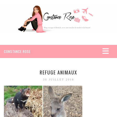
CONSTANCE ROSE
ACCUEIL
VOYAGES
REFUGE ANIMAUX
AFRIQUE
30 JUILLET 2018
EGYPTE
SEYCHELLES
AMÉRIQUE
MEXIQUE