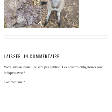
EUROPE
ESPAGNE
FRANCE
GRÈCE
HONGRIE
ITALIE
PAYS BAS
LAISSER UN COMMENTAIRE
RÉPUBLIQUE TCHÈQUE
OCÉANIE
Votre adresse e-mail ne sera pas publiée.
Les champs obligatoires sont
indiqués avec
*
AUSTRALIE
Commentaire
*
ARTICLES PRATIQUES
YOGA
MON PROGRAMME DE YOGA EN LIGNE
AUTRES CATÉGORIES