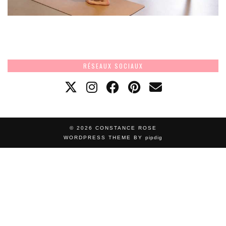
RÉSEAUX SOCIAUX
© 2026
CONSTANCE ROSE
WORDPRESS THEME BY
pipdig