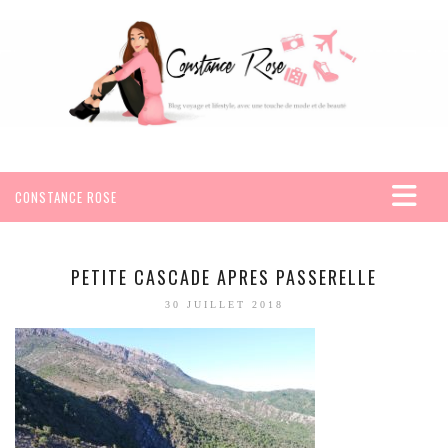
CONSTANCE ROSE
ACCUEIL
VOYAGES
PETITE CASCADE APRES PASSERELLE
AFRIQUE
30 JUILLET 2018
EGYPTE
SEYCHELLES
AMÉRIQUE
MEXIQUE