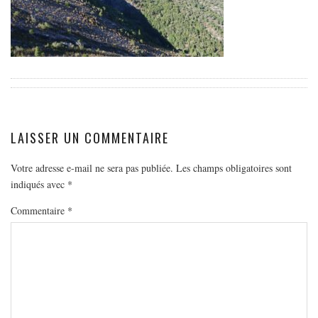
EUROPE
ESPAGNE
FRANCE
GRÈCE
HONGRIE
ITALIE
LAISSER UN COMMENTAIRE
PAYS BAS
RÉPUBLIQUE TCHÈQUE
Votre adresse e-mail ne sera pas publiée.
Les champs obligatoires sont
indiqués avec
*
OCÉANIE
Commentaire
*
AUSTRALIE
ARTICLES PRATIQUES
YOGA
MON PROGRAMME DE YOGA EN LIGNE
AUTRES CATÉGORIES