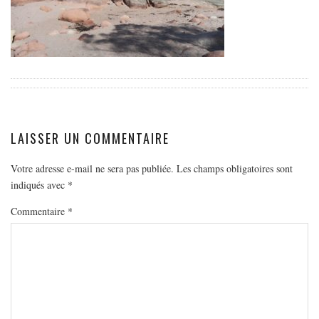
EUROPE
ESPAGNE
FRANCE
GRÈCE
HONGRIE
ITALIE
LAISSER UN COMMENTAIRE
PAYS BAS
RÉPUBLIQUE TCHÈQUE
Votre adresse e-mail ne sera pas publiée.
Les champs obligatoires sont
indiqués avec
*
OCÉANIE
Commentaire
*
AUSTRALIE
ARTICLES PRATIQUES
YOGA
MON PROGRAMME DE YOGA EN LIGNE
AUTRES CATÉGORIES