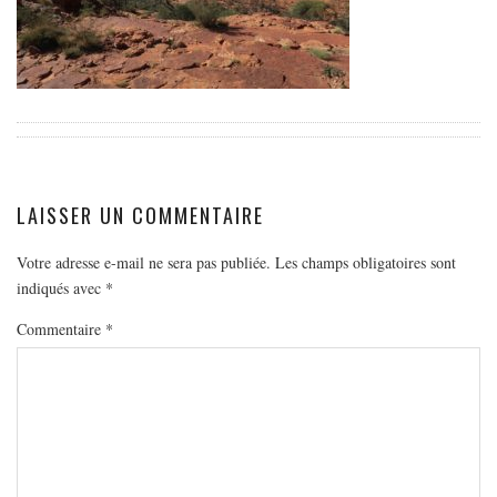
EUROPE
ESPAGNE
FRANCE
GRÈCE
HONGRIE
ITALIE
LAISSER UN COMMENTAIRE
PAYS BAS
RÉPUBLIQUE TCHÈQUE
Votre adresse e-mail ne sera pas publiée.
Les champs obligatoires sont
indiqués avec
*
OCÉANIE
Commentaire
*
AUSTRALIE
ARTICLES PRATIQUES
YOGA
MON PROGRAMME DE YOGA EN LIGNE
AUTRES CATÉGORIES