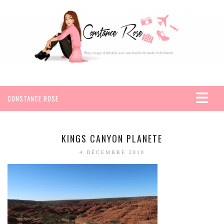
CONSTANCE ROSE
ACCUEIL
VOYAGES
KINGS CANYON PLANETE
AFRIQUE
4 DÉCEMBRE 2018
EGYPTE
SEYCHELLES
AMÉRIQUE
MEXIQUE