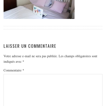
EUROPE
ESPAGNE
FRANCE
GRÈCE
HONGRIE
ITALIE
LAISSER UN COMMENTAIRE
PAYS BAS
RÉPUBLIQUE TCHÈQUE
Votre adresse e-mail ne sera pas publiée.
Les champs obligatoires sont
indiqués avec
*
OCÉANIE
Commentaire
*
AUSTRALIE
ARTICLES PRATIQUES
YOGA
MON PROGRAMME DE YOGA EN LIGNE
AUTRES CATÉGORIES