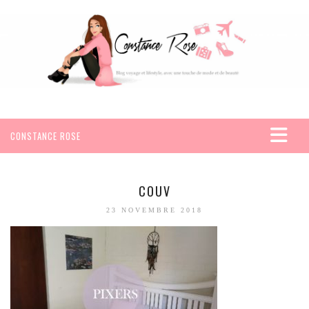
CONSTANCE ROSE
ACCUEIL
VOYAGES
COUV
AFRIQUE
23 NOVEMBRE 2018
EGYPTE
SEYCHELLES
AMÉRIQUE
MEXIQUE