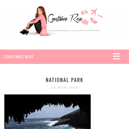
CONSTANCE ROSE
ACCUEIL
VOYAGES
NATIONAL PARK
AFRIQUE
14 JUIN 2018
EGYPTE
SEYCHELLES
AMÉRIQUE
MEXIQUE