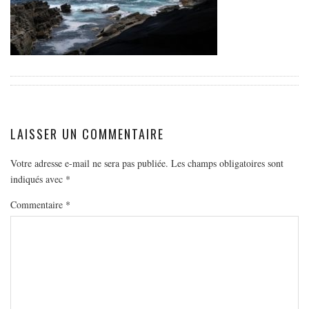
EUROPE
ESPAGNE
FRANCE
GRÈCE
HONGRIE
ITALIE
LAISSER UN COMMENTAIRE
PAYS BAS
RÉPUBLIQUE TCHÈQUE
Votre adresse e-mail ne sera pas publiée.
Les champs obligatoires sont
indiqués avec
*
OCÉANIE
Commentaire
*
AUSTRALIE
ARTICLES PRATIQUES
YOGA
MON PROGRAMME DE YOGA EN LIGNE
AUTRES CATÉGORIES