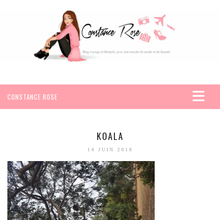
CONSTANCE ROSE
ACCUEIL
VOYAGES
KOALA
AFRIQUE
14 JUIN 2018
EGYPTE
SEYCHELLES
AMÉRIQUE
MEXIQUE