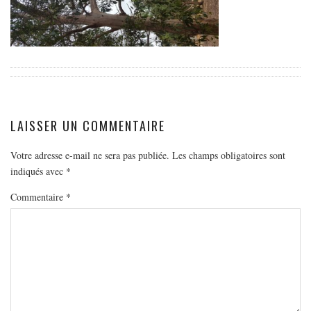
EUROPE
ESPAGNE
FRANCE
GRÈCE
HONGRIE
ITALIE
LAISSER UN COMMENTAIRE
PAYS BAS
Votre adresse e-mail ne sera pas publiée.
Les champs obligatoires sont
RÉPUBLIQUE TCHÈQUE
indiqués avec
*
OCÉANIE
Commentaire
*
AUSTRALIE
ARTICLES PRATIQUES
YOGA
MON PROGRAMME DE YOGA EN LIGNE
AUTRES CATÉGORIES