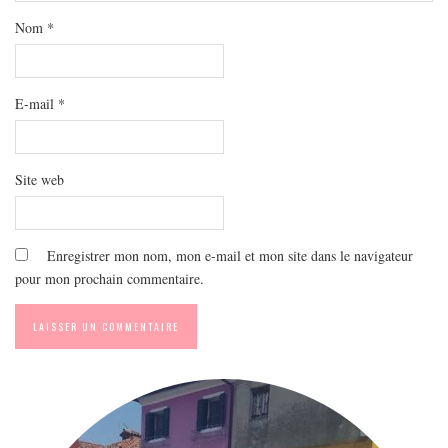
MODE
Nom
*
BEAUTÉ
DIVERSES BOX
DIY
E-mail
*
LIFESTYLE
ME CONTACTER
Site web
A PROPOS
PARUTIONS ET PARTENARIATS
Enregistrer mon nom, mon e-mail et mon site dans le navigateur
pour mon prochain commentaire.