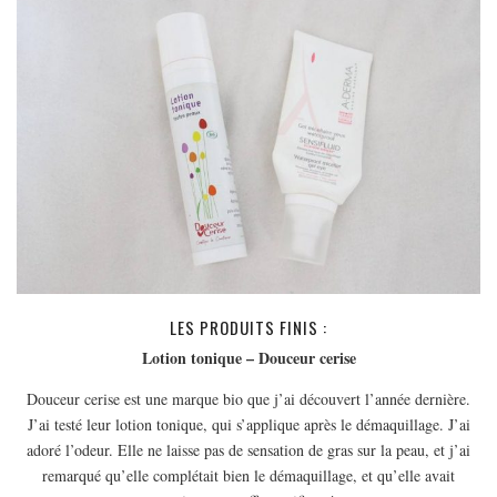
EUROPE
ESPAGNE
FRANCE
GRÈCE
HONGRIE
ITALIE
PAYS BAS
RÉPUBLIQUE TCHÈQUE
OCÉANIE
LES PRODUITS FINIS :
AUSTRALIE
Lotion tonique – Douceur cerise
ARTICLES PRATIQUES
Douceur cerise est une marque bio que j’ai découvert l’année dernière.
YOGA
J’ai testé leur lotion tonique, qui s’applique après le démaquillage. J’ai
MON PROGRAMME DE YOGA EN LIGNE
adoré l’odeur. Elle ne laisse pas de sensation de gras sur la peau, et j’ai
AUTRES CATÉGORIES
remarqué qu’elle complétait bien le démaquillage, et qu’elle avait