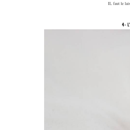
IL faut le la
4- 