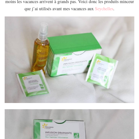
moins les vacances arrivent à grands pas. Voici donc les produits minceur
EUROPE
que j’ai utilisés avant mes vacances aux
Seychelles
.
ESPAGNE
FRANCE
GRÈCE
HONGRIE
ITALIE
PAYS BAS
RÉPUBLIQUE TCHÈQUE
OCÉANIE
AUSTRALIE
ARTICLES PRATIQUES
YOGA
MON PROGRAMME DE YOGA EN LIGNE
AUTRES CATÉGORIES