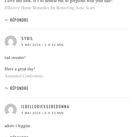
I love this look. It’s so neutral but so gorgeous with your hair!
Effective Home Remedies for Removing Acne Scars
RÉPONDRE
SYBIL
5 MAI 2016 / 2 H 42 MIN
rad sweater!
Have a great day!
Animated Confessions
RÉPONDRE
ILBELLODIESSEREDONNA
5 MAI 2016 / 8 H 23 MIN
adoro i leggins