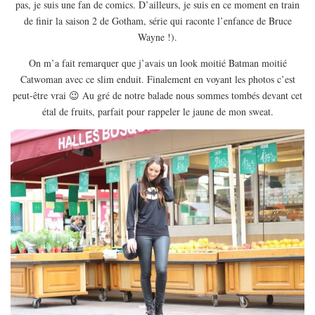
pas, je suis une fan de comics. D’ailleurs, je suis en ce moment en train
EUROPE
de finir la saison 2 de Gotham, série qui raconte l’enfance de Bruce
ESPAGNE
Wayne !).
FRANCE
On m’a fait remarquer que j’avais un look moitié Batman moitié
GRÈCE
Catwoman avec ce slim enduit. Finalement en voyant les photos c’est
peut-être vrai 😉 Au gré de notre balade nous sommes tombés devant cet
HONGRIE
étal de fruits, parfait pour rappeler le jaune de mon sweat.
ITALIE
PAYS BAS
RÉPUBLIQUE TCHÈQUE
OCÉANIE
AUSTRALIE
ARTICLES PRATIQUES
YOGA
MON PROGRAMME DE YOGA EN LIGNE
AUTRES CATÉGORIES