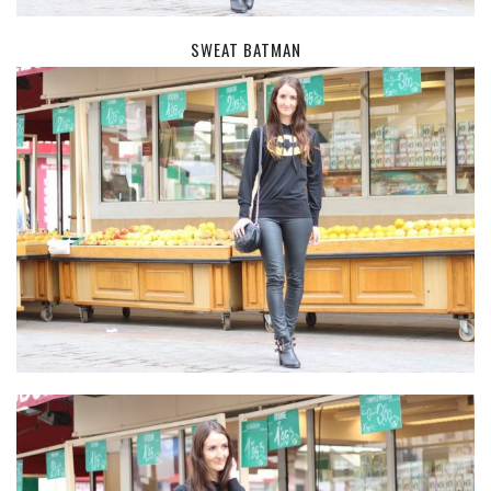
MODE
BEAUTÉ
SWEAT BATMAN
DIVERSES BOX
DIY
LIFESTYLE
ME CONTACTER
A PROPOS
PARUTIONS ET PARTENARIATS