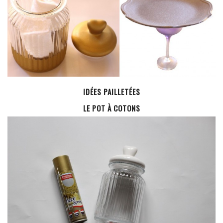
EUROPE
ESPAGNE
FRANCE
GRÈCE
HONGRIE
ITALIE
IDÉES PAILLETÉES
PAYS BAS
LE POT À COTONS
RÉPUBLIQUE TCHÈQUE
OCÉANIE
AUSTRALIE
ARTICLES PRATIQUES
YOGA
MON PROGRAMME DE YOGA EN LIGNE
AUTRES CATÉGORIES