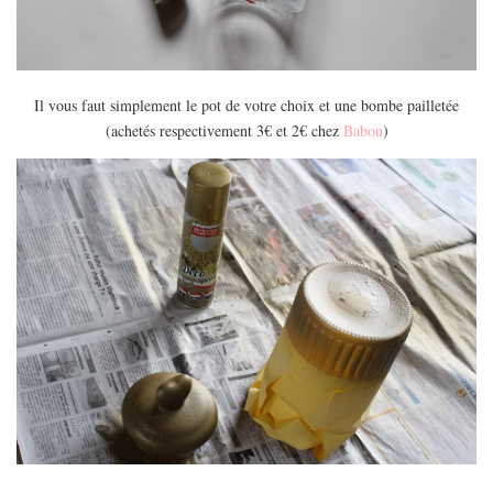
MODE
BEAUTÉ
DIVERSES BOX
Il vous faut simplement le pot de votre choix et une bombe pailletée
DIY
(achetés respectivement 3€ et 2€ chez
Babou
)
LIFESTYLE
ME CONTACTER
A PROPOS
PARUTIONS ET PARTENARIATS