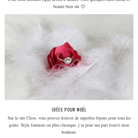
EUROPE
beauté bien sûr 🙂
ESPAGNE
FRANCE
GRÈCE
HONGRIE
ITALIE
PAYS BAS
RÉPUBLIQUE TCHÈQUE
OCÉANIE
AUSTRALIE
ARTICLES PRATIQUES
IDÉES POUR NOËL
YOGA
Sur le site Cleor, vous pouvez trouver de superbes bijoux pour tous les
MON PROGRAMME DE YOGA EN LIGNE
goûts. Style fantaisie ou plus classique, j’ai pour ma part trouvé mon
AUTRES CATÉGORIES
bonheur.