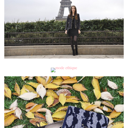
MODE
BEAUTÉ
DIVERSES BOX
DIY
LIFESTYLE
ME CONTACTER
A PROPOS
PARUTIONS ET PARTENARIATS