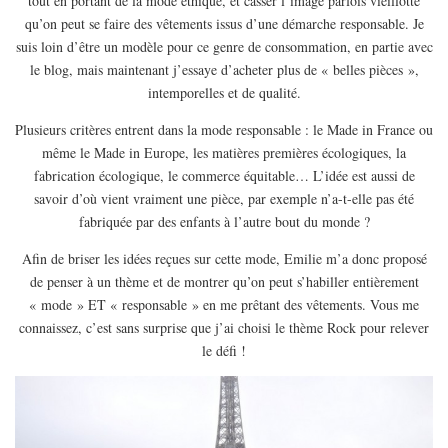
tout en portant de la mode éthique, et casser l’image parfois vieillotte
EUROPE
qu’on peut se faire des vêtements issus d’une démarche responsable. Je
ESPAGNE
suis loin d’être un modèle pour ce genre de consommation, en partie avec
le blog, mais maintenant j’essaye d’acheter plus de « belles pièces »,
FRANCE
intemporelles et de qualité.
GRÈCE
Plusieurs critères entrent dans la mode responsable : le Made in France ou
HONGRIE
même le Made in Europe, les matières premières écologiques, la
ITALIE
fabrication écologique, le commerce équitable… L’idée est aussi de
savoir d’où vient vraiment une pièce, par exemple n’a-t-elle pas été
PAYS BAS
fabriquée par des enfants à l’autre bout du monde ?
RÉPUBLIQUE TCHÈQUE
Afin de briser les idées reçues sur cette mode, Emilie m’a donc proposé
OCÉANIE
de penser à un thème et de montrer qu’on peut s’habiller entièrement
AUSTRALIE
« mode » ET « responsable » en me prêtant des vêtements. Vous me
connaissez, c’est sans surprise que j’ai choisi le thème Rock pour relever
ARTICLES PRATIQUES
le défi !
YOGA
MON PROGRAMME DE YOGA EN LIGNE
AUTRES CATÉGORIES