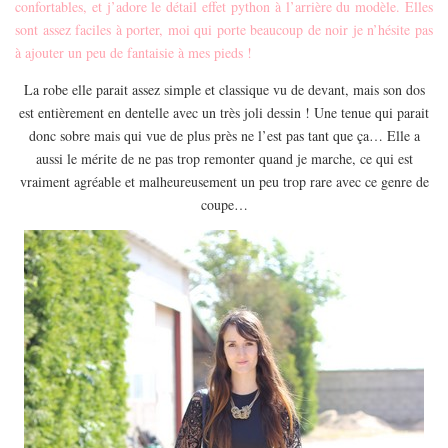
confortables, et j’adore le détail effet python à l’arrière du modèle. Elles
EUROPE
sont assez faciles à porter, moi qui porte beaucoup de noir je n’hésite pas
ESPAGNE
à ajouter un peu de fantaisie à mes pieds !
FRANCE
La robe elle parait assez simple et classique vu de devant, mais son dos
GRÈCE
est entièrement en dentelle avec un très joli dessin ! Une tenue qui parait
donc sobre mais qui vue de plus près ne l’est pas tant que ça… Elle a
HONGRIE
aussi le mérite de ne pas trop remonter quand je marche, ce qui est
ITALIE
vraiment agréable et malheureusement un peu trop rare avec ce genre de
PAYS BAS
coupe…
RÉPUBLIQUE TCHÈQUE
OCÉANIE
AUSTRALIE
ARTICLES PRATIQUES
YOGA
MON PROGRAMME DE YOGA EN LIGNE
AUTRES CATÉGORIES