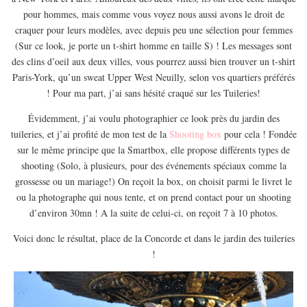
EUROPE
pour hommes, mais comme vous voyez nous aussi avons le droit de
ESPAGNE
craquer pour leurs modèles, avec depuis peu une sélection pour femmes
(Sur ce look, je porte un t-shirt homme en taille S) ! Les messages sont
FRANCE
des clins d’oeil aux deux villes, vous pourrez aussi bien trouver un t-shirt
GRÈCE
Paris-York, qu’un sweat Upper West Neuilly, selon vos quartiers préférés
! Pour ma part, j’ai sans hésité craqué sur les Tuileries!
HONGRIE
ITALIE
Évidemment, j’ai voulu photographier ce look près du jardin des
tuileries, et j’ai profité de mon test de la
Shooting box
pour cela ! Fondée
PAYS BAS
sur le même principe que la Smartbox, elle propose différents types de
RÉPUBLIQUE TCHÈQUE
shooting (Solo, à plusieurs, pour des événements spéciaux comme la
grossesse ou un mariage!) On reçoit la box, on choisit parmi le livret le
OCÉANIE
ou la photographe qui nous tente, et on prend contact pour un shooting
AUSTRALIE
d’environ 30mn ! A la suite de celui-ci, on reçoit 7 à 10 photos.
ARTICLES PRATIQUES
Voici donc le résultat, place de la Concorde et dans le jardin des tuileries
YOGA
!
MON PROGRAMME DE YOGA EN LIGNE
AUTRES CATÉGORIES