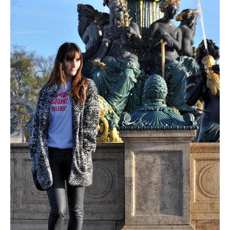
MODE
BEAUTÉ
DIVERSES BOX
DIY
LIFESTYLE
ME CONTACTER
A PROPOS
PARUTIONS ET PARTENARIATS