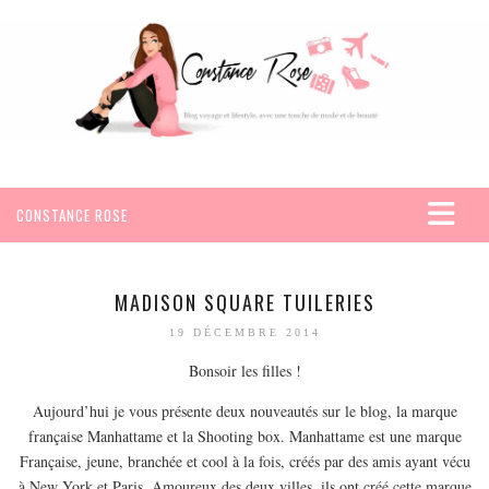
CONSTANCE ROSE
ACCUEIL
VOYAGES
MADISON SQUARE TUILERIES
AFRIQUE
19 DÉCEMBRE 2014
EGYPTE
Bonsoir les filles !
SEYCHELLES
Aujourd’hui je vous présente deux nouveautés sur le blog, la marque
AMÉRIQUE
française Manhattame et la Shooting box. Manhattame est une marque
Française, jeune, branchée et cool à la fois, créés par des amis ayant vécu
MEXIQUE
à New York et Paris. Amoureux des deux villes, ils ont créé cette marque