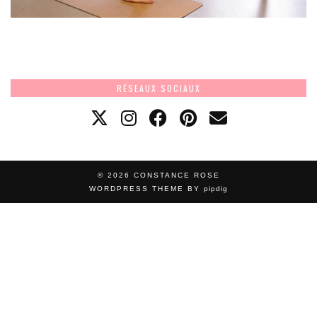
RÉSEAUX SOCIAUX
© 2026
CONSTANCE ROSE
WORDPRESS THEME BY
pipdig