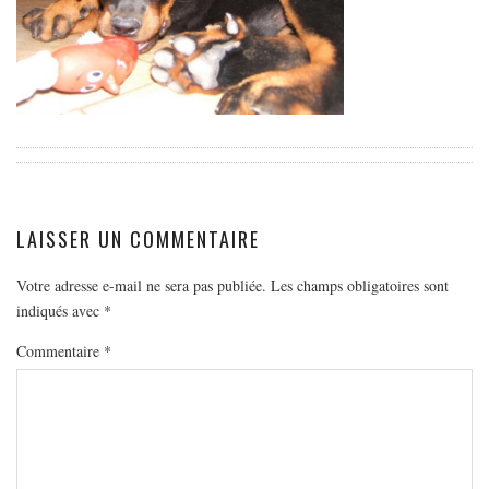
EUROPE
ESPAGNE
FRANCE
GRÈCE
HONGRIE
ITALIE
PAYS BAS
LAISSER UN COMMENTAIRE
RÉPUBLIQUE TCHÈQUE
Votre adresse e-mail ne sera pas publiée.
Les champs obligatoires sont
OCÉANIE
indiqués avec
*
AUSTRALIE
Commentaire
*
ARTICLES PRATIQUES
YOGA
MON PROGRAMME DE YOGA EN LIGNE
AUTRES CATÉGORIES