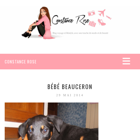
CONSTANCE ROSE
ACCUEIL
VOYAGES
BÉBÉ BEAUCERON
AFRIQUE
29 MAI 2014
EGYPTE
SEYCHELLES
AMÉRIQUE
MEXIQUE