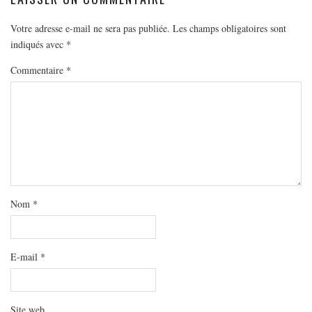
MODE
BEAUTÉ
Votre adresse e-mail ne sera pas publiée.
Les champs obligatoires sont
indiqués avec
*
DIVERSES BOX
DIY
Commentaire
*
LIFESTYLE
ME CONTACTER
A PROPOS
PARUTIONS ET PARTENARIATS
Nom
*
E-mail
*
Site web