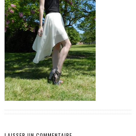
EUROPE
ESPAGNE
FRANCE
GRÈCE
HONGRIE
ITALIE
PAYS BAS
RÉPUBLIQUE TCHÈQUE
OCÉANIE
AUSTRALIE
ARTICLES PRATIQUES
YOGA
MON PROGRAMME DE YOGA EN LIGNE
AUTRES CATÉGORIES
LAISSER UN COMMENTAIRE