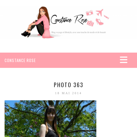
CONSTANCE ROSE
ACCUEIL
VOYAGES
PHOTO 363
AFRIQUE
18 MAI 2014
EGYPTE
SEYCHELLES
AMÉRIQUE
MEXIQUE