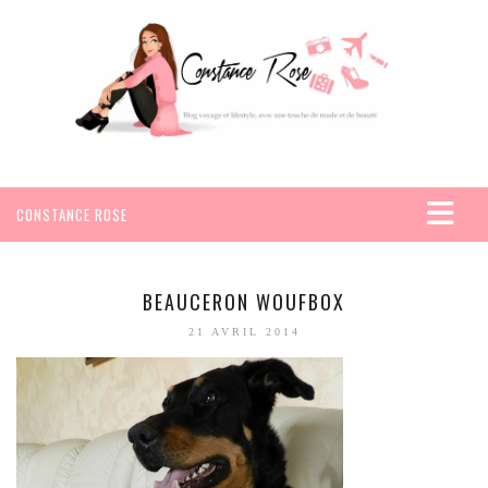
CONSTANCE ROSE
ACCUEIL
VOYAGES
BEAUCERON WOUFBOX
AFRIQUE
21 AVRIL 2014
EGYPTE
SEYCHELLES
AMÉRIQUE
MEXIQUE