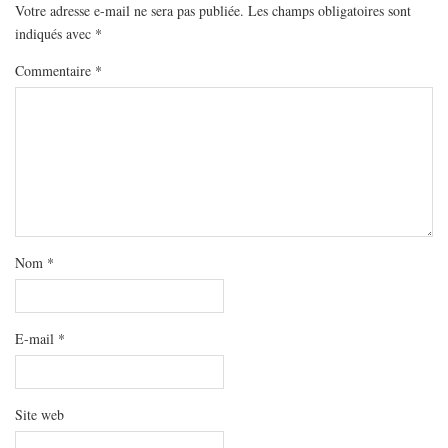
MODE
Votre adresse e-mail ne sera pas publiée.
Les champs obligatoires sont
indiqués avec
*
BEAUTÉ
DIVERSES BOX
Commentaire
*
DIY
LIFESTYLE
ME CONTACTER
A PROPOS
PARUTIONS ET PARTENARIATS
Nom
*
E-mail
*
Site web