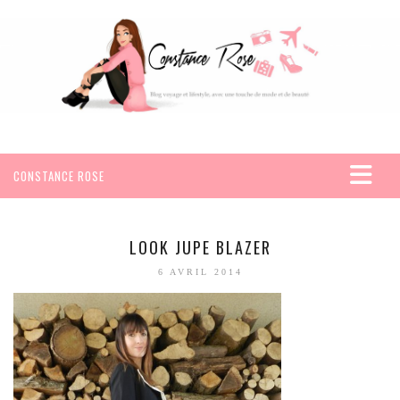
CONSTANCE ROSE
ACCUEIL
VOYAGES
LOOK JUPE BLAZER
AFRIQUE
6 AVRIL 2014
EGYPTE
SEYCHELLES
AMÉRIQUE
MEXIQUE