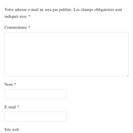
MODE
Votre adresse e-mail ne sera pas publiée.
Les champs obligatoires sont
BEAUTÉ
indiqués avec
*
DIVERSES BOX
Commentaire
*
DIY
LIFESTYLE
ME CONTACTER
A PROPOS
PARUTIONS ET PARTENARIATS
Nom
*
E-mail
*
Site web