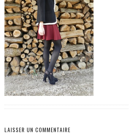
EUROPE
ESPAGNE
FRANCE
GRÈCE
HONGRIE
ITALIE
PAYS BAS
RÉPUBLIQUE TCHÈQUE
OCÉANIE
AUSTRALIE
ARTICLES PRATIQUES
YOGA
MON PROGRAMME DE YOGA EN LIGNE
AUTRES CATÉGORIES
LAISSER UN COMMENTAIRE