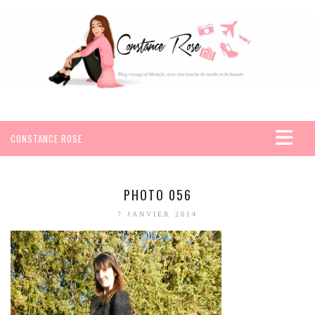
CONSTANCE ROSE
ACCUEIL
VOYAGES
PHOTO 056
AFRIQUE
7 JANVIER 2014
EGYPTE
SEYCHELLES
AMÉRIQUE
MEXIQUE