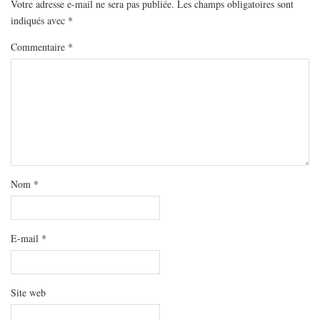
MODE
Votre adresse e-mail ne sera pas publiée.
Les champs obligatoires sont
indiqués avec
*
BEAUTÉ
Commentaire
*
DIVERSES BOX
DIY
LIFESTYLE
ME CONTACTER
A PROPOS
PARUTIONS ET PARTENARIATS
Nom
*
E-mail
*
Site web