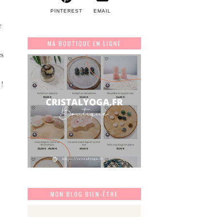
PINTEREST
EMAIL
r
MA BOUTIQUE EN LIGNE
es
 !
MON BLOG BIEN-ÊTRE