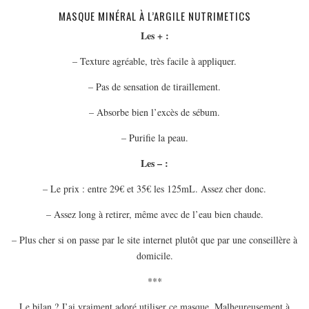
MODE
MASQUE MINÉRAL À L’ARGILE NUTRIMETICS
BEAUTÉ
Les + :
DIVERSES BOX
– Texture agréable, très facile à appliquer.
DIY
– Pas de sensation de tiraillement.
LIFESTYLE
– Absorbe bien l’excès de sébum.
ME CONTACTER
A PROPOS
– Purifie la peau.
PARUTIONS ET PARTENARIATS
Les – :
– Le prix : entre 29€ et 35€ les 125mL. Assez cher donc.
– Assez long à retirer, même avec de l’eau bien chaude.
– Plus cher si on passe par le site internet plutôt que par une conseillère à
domicile.
***
Le bilan ? J’ai vraiment adoré utiliser ce masque. Malheureusement à