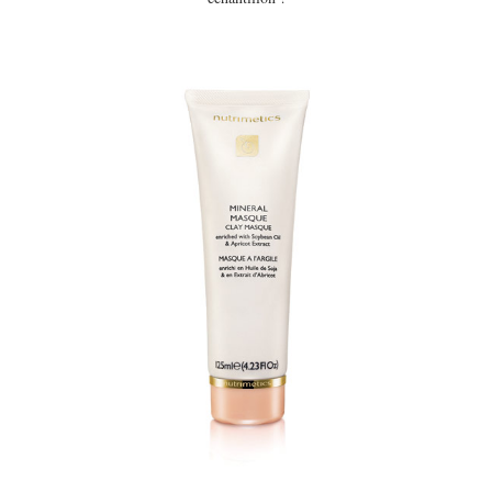
EUROPE
ESPAGNE
FRANCE
GRÈCE
HONGRIE
ITALIE
PAYS BAS
RÉPUBLIQUE TCHÈQUE
OCÉANIE
AUSTRALIE
ARTICLES PRATIQUES
YOGA
MON PROGRAMME DE YOGA EN LIGNE
AUTRES CATÉGORIES