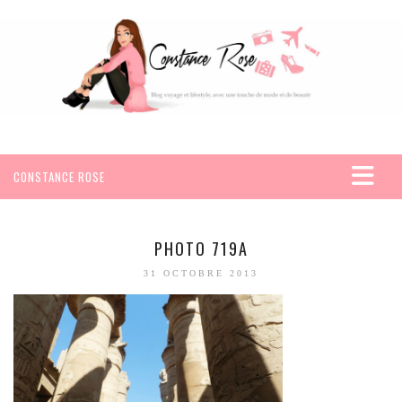
CONSTANCE ROSE
ACCUEIL
VOYAGES
PHOTO 719A
AFRIQUE
31 OCTOBRE 2013
EGYPTE
SEYCHELLES
AMÉRIQUE
MEXIQUE