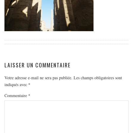
EUROPE
ESPAGNE
FRANCE
GRÈCE
HONGRIE
ITALIE
PAYS BAS
LAISSER UN COMMENTAIRE
RÉPUBLIQUE TCHÈQUE
Votre adresse e-mail ne sera pas publiée.
Les champs obligatoires sont
OCÉANIE
indiqués avec
*
AUSTRALIE
Commentaire
*
ARTICLES PRATIQUES
YOGA
MON PROGRAMME DE YOGA EN LIGNE
AUTRES CATÉGORIES