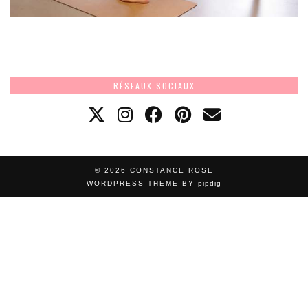
RÉSEAUX SOCIAUX
© 2026
CONSTANCE ROSE
WORDPRESS THEME BY
pipdig