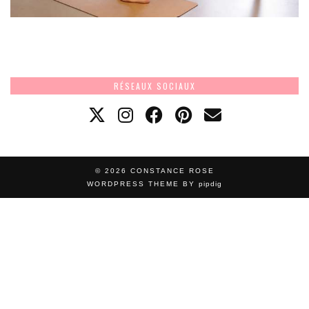
RÉSEAUX SOCIAUX
© 2026
CONSTANCE ROSE
WORDPRESS THEME BY
pipdig