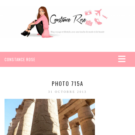
CONSTANCE ROSE
ACCUEIL
VOYAGES
PHOTO 715A
AFRIQUE
31 OCTOBRE 2013
EGYPTE
SEYCHELLES
AMÉRIQUE
MEXIQUE