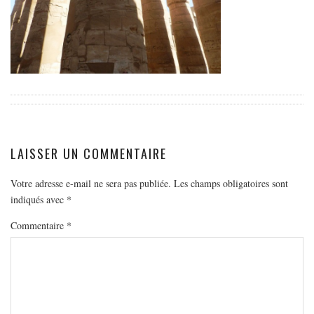
EUROPE
ESPAGNE
FRANCE
GRÈCE
HONGRIE
ITALIE
PAYS BAS
LAISSER UN COMMENTAIRE
RÉPUBLIQUE TCHÈQUE
Votre adresse e-mail ne sera pas publiée.
Les champs obligatoires sont
OCÉANIE
indiqués avec
*
AUSTRALIE
Commentaire
*
ARTICLES PRATIQUES
YOGA
MON PROGRAMME DE YOGA EN LIGNE
AUTRES CATÉGORIES