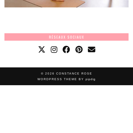
RÉSEAUX SOCIAUX
© 2026
CONSTANCE ROSE
WORDPRESS THEME BY
pipdig