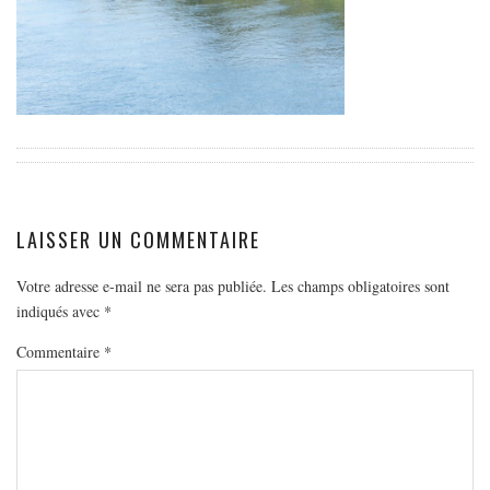
EUROPE
ESPAGNE
FRANCE
GRÈCE
HONGRIE
ITALIE
PAYS BAS
LAISSER UN COMMENTAIRE
RÉPUBLIQUE TCHÈQUE
Votre adresse e-mail ne sera pas publiée.
Les champs obligatoires sont
OCÉANIE
indiqués avec
*
AUSTRALIE
Commentaire
*
ARTICLES PRATIQUES
YOGA
MON PROGRAMME DE YOGA EN LIGNE
AUTRES CATÉGORIES