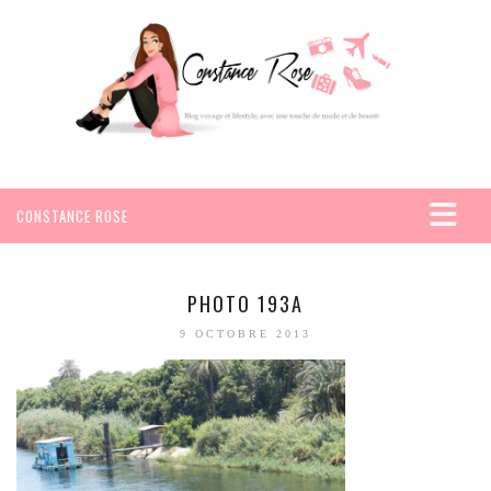
CONSTANCE ROSE
ACCUEIL
VOYAGES
PHOTO 193A
AFRIQUE
9 OCTOBRE 2013
EGYPTE
SEYCHELLES
AMÉRIQUE
MEXIQUE