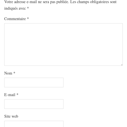
MODE
Votre adresse e-mail ne sera pas publiée.
Les champs obligatoires sont
indiqués avec
*
BEAUTÉ
Commentaire
*
DIVERSES BOX
DIY
LIFESTYLE
ME CONTACTER
A PROPOS
PARUTIONS ET PARTENARIATS
Nom
*
E-mail
*
Site web