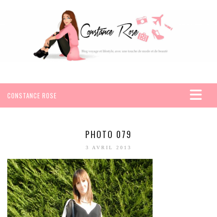
CONSTANCE ROSE
ACCUEIL
VOYAGES
PHOTO 079
AFRIQUE
3 AVRIL 2013
EGYPTE
SEYCHELLES
AMÉRIQUE
MEXIQUE