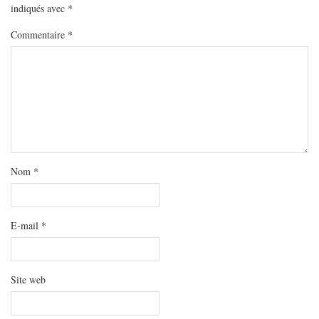
MODE
indiqués avec
*
BEAUTÉ
Commentaire
*
DIVERSES BOX
DIY
LIFESTYLE
ME CONTACTER
A PROPOS
PARUTIONS ET PARTENARIATS
Nom
*
E-mail
*
Site web