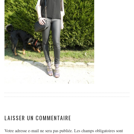
EUROPE
ESPAGNE
FRANCE
GRÈCE
HONGRIE
ITALIE
PAYS BAS
RÉPUBLIQUE TCHÈQUE
OCÉANIE
AUSTRALIE
ARTICLES PRATIQUES
YOGA
LAISSER UN COMMENTAIRE
MON PROGRAMME DE YOGA EN LIGNE
AUTRES CATÉGORIES
Votre adresse e-mail ne sera pas publiée.
Les champs obligatoires sont