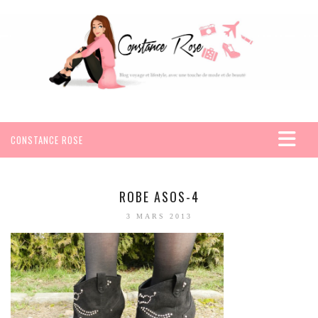
CONSTANCE ROSE
ACCUEIL
VOYAGES
ROBE ASOS-4
AFRIQUE
3 MARS 2013
EGYPTE
SEYCHELLES
AMÉRIQUE
MEXIQUE