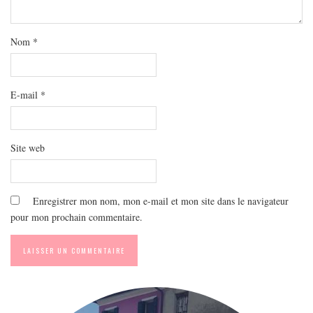
MODE
BEAUTÉ
Nom
*
DIVERSES BOX
DIY
LIFESTYLE
E-mail
*
ME CONTACTER
A PROPOS
Site web
PARUTIONS ET PARTENARIATS
Enregistrer mon nom, mon e-mail et mon site dans le navigateur
pour mon prochain commentaire.