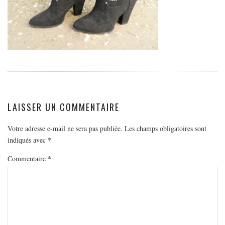
EUROPE
ESPAGNE
FRANCE
GRÈCE
HONGRIE
ITALIE
PAYS BAS
LAISSER UN COMMENTAIRE
RÉPUBLIQUE TCHÈQUE
Votre adresse e-mail ne sera pas publiée.
Les champs obligatoires sont
OCÉANIE
indiqués avec
*
AUSTRALIE
Commentaire
*
ARTICLES PRATIQUES
YOGA
MON PROGRAMME DE YOGA EN LIGNE
AUTRES CATÉGORIES