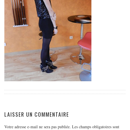
EUROPE
ESPAGNE
FRANCE
GRÈCE
HONGRIE
ITALIE
PAYS BAS
RÉPUBLIQUE TCHÈQUE
OCÉANIE
AUSTRALIE
ARTICLES PRATIQUES
YOGA
LAISSER UN COMMENTAIRE
MON PROGRAMME DE YOGA EN LIGNE
AUTRES CATÉGORIES
Votre adresse e-mail ne sera pas publiée.
Les champs obligatoires sont