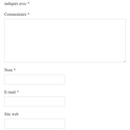
MODE
indiqués avec
*
BEAUTÉ
Commentaire
*
DIVERSES BOX
DIY
LIFESTYLE
ME CONTACTER
A PROPOS
PARUTIONS ET PARTENARIATS
Nom
*
E-mail
*
Site web