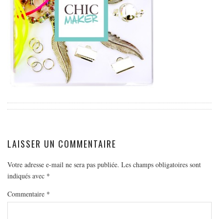
EUROPE
ESPAGNE
FRANCE
GRÈCE
HONGRIE
ITALIE
PAYS BAS
RÉPUBLIQUE TCHÈQUE
OCÉANIE
LAISSER UN COMMENTAIRE
AUSTRALIE
ARTICLES PRATIQUES
Votre adresse e-mail ne sera pas publiée.
Les champs obligatoires sont
indiqués avec
*
YOGA
MON PROGRAMME DE YOGA EN LIGNE
Commentaire
*
AUTRES CATÉGORIES