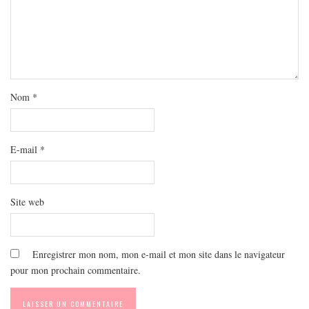
MODE
BEAUTÉ
DIVERSES BOX
DIY
LIFESTYLE
Nom
*
ME CONTACTER
A PROPOS
E-mail
*
PARUTIONS ET PARTENARIATS
Site web
Enregistrer mon nom, mon e-mail et mon site dans le navigateur
pour mon prochain commentaire.