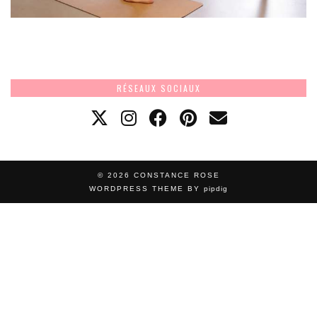
RÉSEAUX SOCIAUX
© 2026
CONSTANCE ROSE
WORDPRESS THEME BY
pipdig