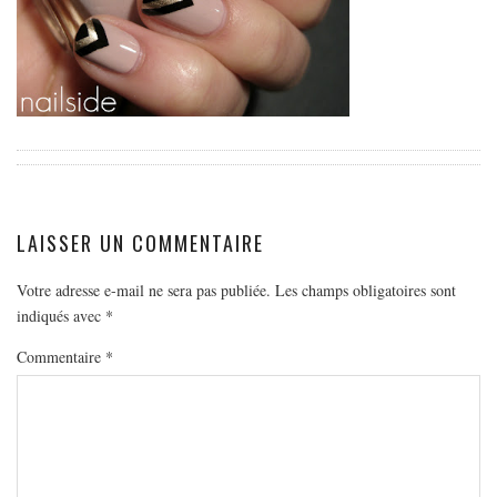
EUROPE
ESPAGNE
FRANCE
GRÈCE
HONGRIE
ITALIE
PAYS BAS
LAISSER UN COMMENTAIRE
RÉPUBLIQUE TCHÈQUE
Votre adresse e-mail ne sera pas publiée.
Les champs obligatoires sont
OCÉANIE
indiqués avec
*
AUSTRALIE
Commentaire
*
ARTICLES PRATIQUES
YOGA
MON PROGRAMME DE YOGA EN LIGNE
AUTRES CATÉGORIES