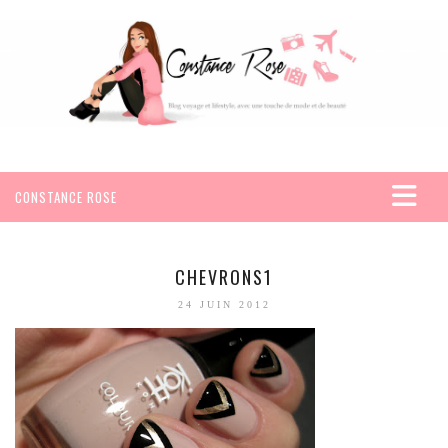
CONSTANCE ROSE
ACCUEIL
VOYAGES
CHEVRONS1
AFRIQUE
24 JUIN 2012
EGYPTE
SEYCHELLES
AMÉRIQUE
MEXIQUE