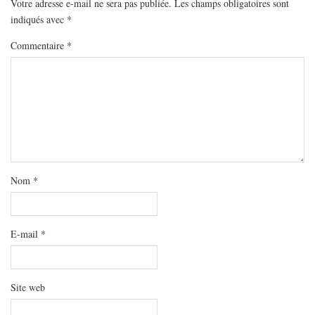
Votre adresse e-mail ne sera pas publiée.
MODE
Les champs obligatoires sont
indiqués avec
*
BEAUTÉ
Commentaire
*
DIVERSES BOX
DIY
LIFESTYLE
ME CONTACTER
A PROPOS
PARUTIONS ET PARTENARIATS
Nom
*
E-mail
*
Site web