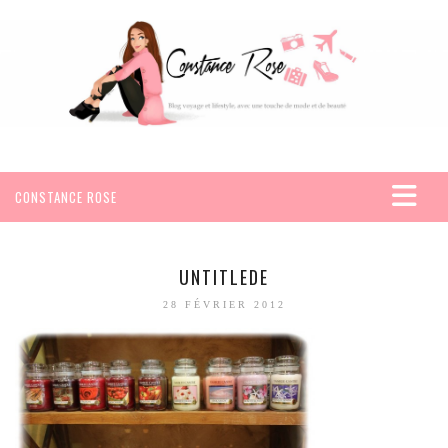
CONSTANCE ROSE
ACCUEIL
VOYAGES
UNTITLEDE
AFRIQUE
28 FÉVRIER 2012
EGYPTE
SEYCHELLES
AMÉRIQUE
MEXIQUE