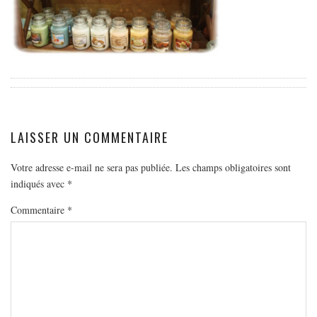
EUROPE
ESPAGNE
FRANCE
GRÈCE
HONGRIE
ITALIE
LAISSER UN COMMENTAIRE
PAYS BAS
RÉPUBLIQUE TCHÈQUE
Votre adresse e-mail ne sera pas publiée.
Les champs obligatoires sont
indiqués avec
*
OCÉANIE
Commentaire
*
AUSTRALIE
ARTICLES PRATIQUES
YOGA
MON PROGRAMME DE YOGA EN LIGNE
AUTRES CATÉGORIES