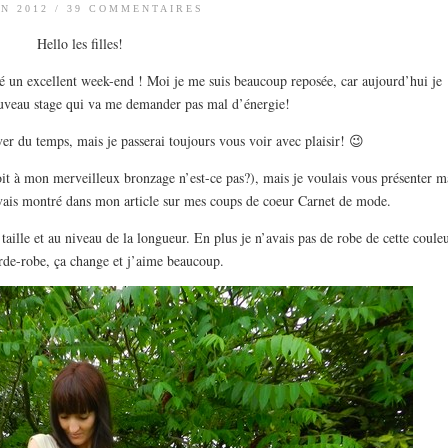
IN 2012
/
39 COMMENTAIRES
Hello les filles!
sé un excellent week-end ! Moi je me suis beaucoup reposée, car aujourd’hui je
uveau stage qui va me demander pas mal d’énergie!
ver du temps, mais je passerai toujours vous voir avec plaisir! 😉
 voit à mon merveilleux bronzage n’est-ce pas?), mais je voulais vous présenter m
vais montré dans mon article sur mes coups de coeur Carnet de mode.
aille et au niveau de la longueur. En plus je n’avais pas de robe de cette coule
de-robe, ça change et j’aime beaucoup.