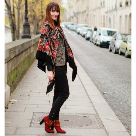
MODE
BEAUTÉ
DIVERSES BOX
DIY
LIFESTYLE
ME CONTACTER
A PROPOS
PARUTIONS ET PARTENARIATS