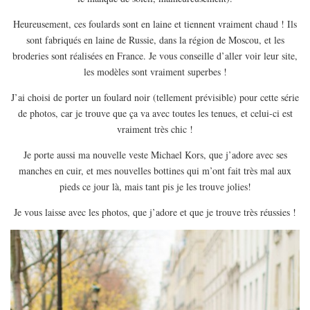
EUROPE
Heureusement, ces foulards sont en laine et tiennent vraiment chaud ! Ils
ESPAGNE
sont fabriqués en laine de Russie, dans la région de Moscou, et les
FRANCE
broderies sont réalisées en France. Je vous conseille d’aller voir leur site,
les modèles sont vraiment superbes !
GRÈCE
HONGRIE
J’ai choisi de porter un foulard noir (tellement prévisible) pour cette série
de photos, car je trouve que ça va avec toutes les tenues, et celui-ci est
ITALIE
vraiment très chic !
PAYS BAS
Je porte aussi ma nouvelle veste Michael Kors, que j’adore avec ses
RÉPUBLIQUE TCHÈQUE
manches en cuir, et mes nouvelles bottines qui m’ont fait très mal aux
OCÉANIE
pieds ce jour là, mais tant pis je les trouve jolies!
AUSTRALIE
Je vous laisse avec les photos, que j’adore et que je trouve très réussies !
ARTICLES PRATIQUES
YOGA
MON PROGRAMME DE YOGA EN LIGNE
AUTRES CATÉGORIES