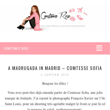
CONSTANCE ROSE
ACCUEIL
VOYAGES
A MADRUGADA IN MADRID – COMTESSE SOFIA
AFRIQUE
2 JANVIER 2014
EGYPTE
Bonjour les filles !
SEYCHELLES
Vous avez peut-être déjà entendu parler de Comtesse Sofia, une jolie
AMÉRIQUE
marque de foulards. J’ai rejoint le photographe François-Xavier sur l’île
Saint Louis, pour un shooting très agréable malgré le froid ce jour là (et
MEXIQUE
le manque de soleil, malheureusement).