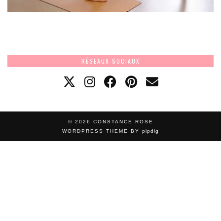
RÉSEAUX SOCIAUX
© 2026
CONSTANCE ROSE
WORDPRESS THEME BY
pipdig