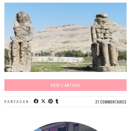
EUROPE
ESPAGNE
FRANCE
GRÈCE
HONGRIE
ITALIE
PAYS BAS
RÉPUBLIQUE TCHÈQUE
OCÉANIE
VOIR L’ARTICLE
AUSTRALIE
ARTICLES PRATIQUES
21 COMMENTAIRES
PARTAGER:
YOGA
MON PROGRAMME DE YOGA EN LIGNE
AUTRES CATÉGORIES