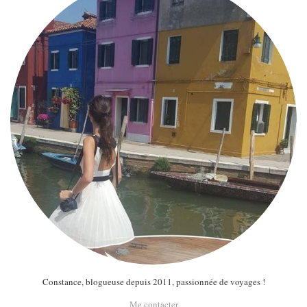
MODE
BEAUTÉ
DIVERSES BOX
DIY
LIFESTYLE
ME CONTACTER
A PROPOS
PARUTIONS ET PARTENARIATS
Constance, blogueuse depuis 2011, passionnée de voyages !
Me contacter