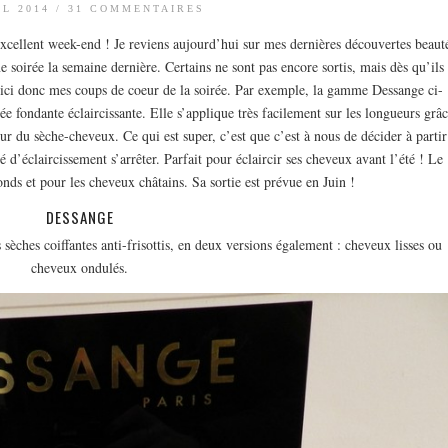
IL 2014
/
31 COMMENTAIRES
 excellent week-end ! Je reviens aujourd’hui sur mes dernières découvertes beaut
e soirée la semaine dernière. Certains ne sont pas encore sortis, mais dès qu’ils
oici donc mes coups de coeur de la soirée. Par exemple, la gamme Dessange ci-
lée fondante éclaircissante. Elle s’applique très facilement sur les longueurs grâ
eur du sèche-cheveux. Ce qui est super, c’est que c’est à nous de décider à partir
é d’éclaircissement s’arrêter. Parfait pour éclaircir ses cheveux avant l’été ! Le
nds et pour les cheveux châtains. Sa sortie est prévue en Juin !
DESSANGE
èches coiffantes anti-frisottis, en deux versions également : cheveux lisses ou
cheveux ondulés.