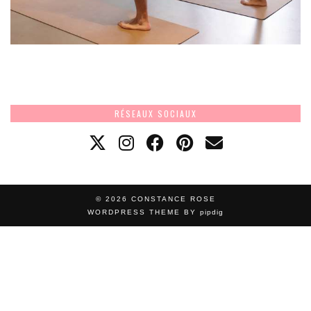
RÉSEAUX SOCIAUX
© 2026
CONSTANCE ROSE
WORDPRESS THEME BY
pipdig