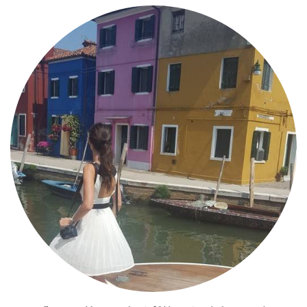
MODE
BEAUTÉ
DIVERSES BOX
DIY
LIFESTYLE
ME CONTACTER
A PROPOS
PARUTIONS ET PARTENARIATS