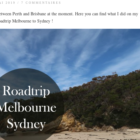
AI 2019
/
7 COMMENTAIRES
etween Perth and Brisbane at the moment. Here you can find what I did on my
oadtrip Melbourne to Sydney !